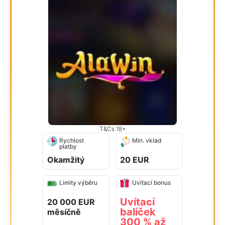
T&Cs 18+
Rychlost
Min. vklad
platby
Okamžitý
20 EUR
Limity výběru
Uvítací bonus
Uvítací
20 000 EUR
balíček
měsíčně
300 % až