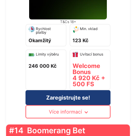
T&Cs 18+
Rychlost
Min. vklad
platby
Okamžitý
123 Kč
Limity výběru
Uvítací bonus
Welcome
246 000 Kč
Bonus
4 920 Kč +
500 FS
Zaregistrujte se!
Více informací
#14
Boomerang Bet