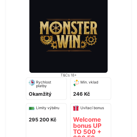
T&Cs 18+
Rychlost
Min. vklad
platby
Okamžitý
246 Kč
Limity výběru
Uvítací bonus
Welcome
295 200 Kč
bonus UP
TO 500 +