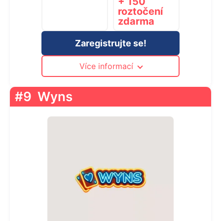
+ 150
roztočení
zdarma
Zaregistrujte se!
Více informací
#9
Wyns