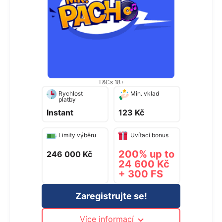
T&Cs 18+
Rychlost
Min. vklad
platby
Instant
123 Kč
Limity výběru
Uvítací bonus
200% up to
246 000 Kč
24 600 Kč
+ 300 FS
Zaregistrujte se!
Více informací