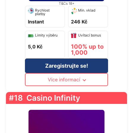
T&Cs 18+
Rychlost
Min. vklad
platby
Instant
246 Kč
Limity výběru
Uvítací bonus
100% up to
5,0 Kč
1,000
Zaregistrujte se!
Více informací
#18
Casino Infinity