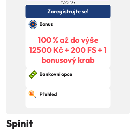
T&Cs 18+
Zaregistrujte se!
Bonus
100 % až do výše
12500 Kč + 200 FS + 1
bonusový krab
Bankovní opce
Přehled
Spinit