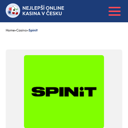
Home
»
Casino
»
Spinit